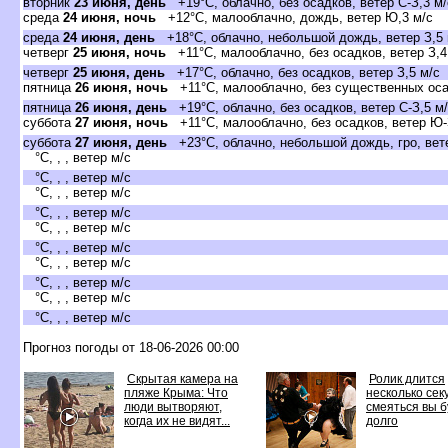
вторник
23 июня, день
+19°C, облачно, без осадков, ветер С-З,3 м/
среда
24 июня, ночь
+12°C, малооблачно, дождь, ветер Ю,3 м/с
среда
24 июня, день
+18°C, облачно, небольшой дождь, ветер З,5 
четверг
25 июня, ночь
+11°C, малооблачно, без осадков, ветер З,4
четверг
25 июня, день
+17°C, облачно, без осадков, ветер З,5 м/с
пятница
26 июня, ночь
+11°C, малооблачно, без существенных оса,
пятница
26 июня, день
+19°C, облачно, без осадков, ветер С-З,5 м
суббота
27 июня, ночь
+11°C, малооблачно, без осадков, ветер Ю-
суббота
27 июня, день
+23°C, облачно, небольшой дождь, гро, вет
°C, , , ветер м/с
°C, , , ветер м/с
°C, , , ветер м/с
°C, , , ветер м/с
°C, , , ветер м/с
°C, , , ветер м/с
°C, , , ветер м/с
°C, , , ветер м/с
°C, , , ветер м/с
°C, , , ветер м/с
Прогноз погоды от 18-06-2026 00:00
Скрытая камера на
Ролик длится
пляже Крыма: Что
несколько секу
люди вытворяют,
смеяться вы 
когда их не видят...
долго