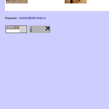
russian@obl-map.ru
Редакция: