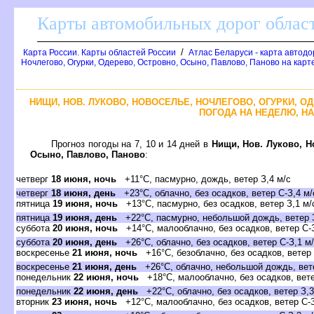
Карты автомобильных дорог област
/
Карта России. Карты областей России
Атлас Беларуси - карта автодо
Ночлегово, Огурки, Одерево, Островно, Осыно, Павлово, Паново на карт
НИЩИ, НОВ. ЛУКОВО, НОВОСЕЛЬЕ, НОЧЛЕГОВО, ОГУРКИ, О
ПОГОДА НА НЕДЕЛЮ, НА
Прогноз погоды на 7, 10 и 14 дней в
Нищи, Нов. Луково, Н
Осыно, Павлово, Паново
:
четверг
18 июня, ночь
+11°C, пасмурно, дождь, ветер З,4 м/с
четверг
18 июня, день
+23°C, облачно, без осадков, ветер С-З,4 м/
пятница
19 июня, ночь
+13°C, пасмурно, без осадков, ветер З,1 м/
пятница
19 июня, день
+22°C, пасмурно, небольшой дождь, ветер З
суббота
20 июня, ночь
+14°C, малооблачно, без осадков, ветер С-З
суббота
20 июня, день
+26°C, облачно, без осадков, ветер С-З,1 м
воскресенье
21 июня, ночь
+16°C, безоблачно, без осадков, ветер
воскресенье
21 июня, день
+26°C, облачно, небольшой дождь, вет
понедельник
22 июня, ночь
+18°C, малооблачно, без осадков, вете
понедельник
22 июня, день
+22°C, облачно, без осадков, ветер З,3
вторник
23 июня, ночь
+12°C, малооблачно, без осадков, ветер С-З