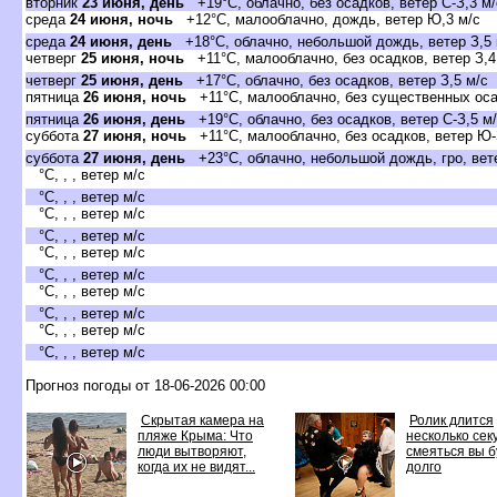
вторник
23 июня, день
+19°C, облачно, без осадков, ветер С-З,3 м/
среда
24 июня, ночь
+12°C, малооблачно, дождь, ветер Ю,3 м/с
среда
24 июня, день
+18°C, облачно, небольшой дождь, ветер З,5 
четверг
25 июня, ночь
+11°C, малооблачно, без осадков, ветер З,4
четверг
25 июня, день
+17°C, облачно, без осадков, ветер З,5 м/с
пятница
26 июня, ночь
+11°C, малооблачно, без существенных оса,
пятница
26 июня, день
+19°C, облачно, без осадков, ветер С-З,5 м
суббота
27 июня, ночь
+11°C, малооблачно, без осадков, ветер Ю-
суббота
27 июня, день
+23°C, облачно, небольшой дождь, гро, вет
°C, , , ветер м/с
°C, , , ветер м/с
°C, , , ветер м/с
°C, , , ветер м/с
°C, , , ветер м/с
°C, , , ветер м/с
°C, , , ветер м/с
°C, , , ветер м/с
°C, , , ветер м/с
°C, , , ветер м/с
Прогноз погоды от 18-06-2026 00:00
Скрытая камера на
Ролик длится
пляже Крыма: Что
несколько секу
люди вытворяют,
смеяться вы 
когда их не видят...
долго