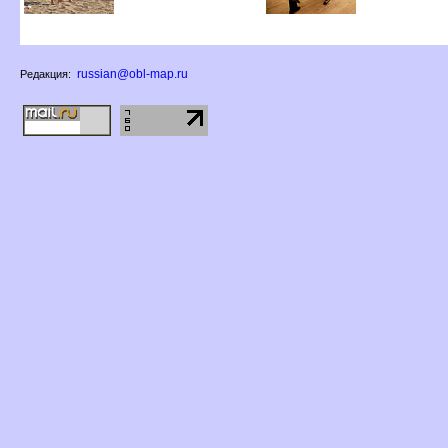
russian@obl-map.ru
Редакция: