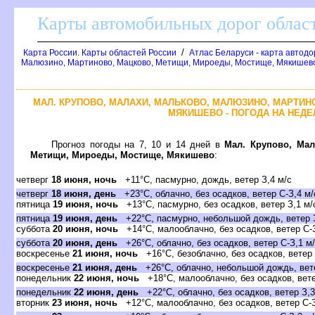
Карты автомобильных дорог област
/
Карта России. Карты областей России
Атлас Беларуси - карта автодо
Малюзино, Мартиново, Мацково, Метищи, Мироеды, Мостище, Мякишево
МАЛ. КРУПОВО, МАЛАХИ, МАЛЬКОВО, МАЛЮЗИНО, МАРТИН
МЯКИШЕВО - ПОГОДА НА НЕДЕ
Прогноз погоды на 7, 10 и 14 дней в
Мал. Крупово, Мал
Метищи, Мироеды, Мостище, Мякишево
:
четверг
18 июня, ночь
+11°C, пасмурно, дождь, ветер З,4 м/с
четверг
18 июня, день
+23°C, облачно, без осадков, ветер С-З,4 м/
пятница
19 июня, ночь
+13°C, пасмурно, без осадков, ветер З,1 м/
пятница
19 июня, день
+22°C, пасмурно, небольшой дождь, ветер З
суббота
20 июня, ночь
+14°C, малооблачно, без осадков, ветер С-З
суббота
20 июня, день
+26°C, облачно, без осадков, ветер С-З,1 м
воскресенье
21 июня, ночь
+16°C, безоблачно, без осадков, ветер
воскресенье
21 июня, день
+26°C, облачно, небольшой дождь, вет
понедельник
22 июня, ночь
+18°C, малооблачно, без осадков, вете
понедельник
22 июня, день
+22°C, облачно, без осадков, ветер З,3
вторник
23 июня, ночь
+12°C, малооблачно, без осадков, ветер С-З