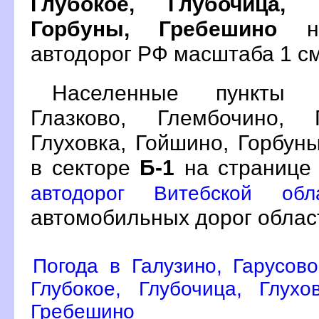
Глубокое, Глубочица, 
Горбуны, Гребешино
на
автодорог РФ масштаба 1 см 
Населенные пункты Г
Глазково, Глембочино, Г
Глуховка, Гойшино, Горбун
в секторе
Б-1
на страниц
автодорог Витебской об
автомобильных дорог облас
Погода в Галузино, Гарусово
Глубокое, Глубочица, Глухо
Гребешино