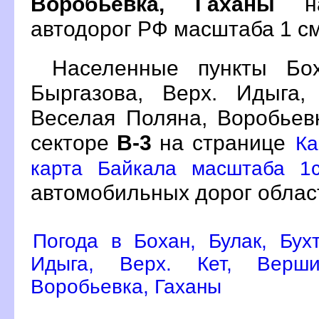
Воробьевка, Гаханы
на
автодорог РФ масштаба 1 см 
Населенные пункты Бох
Быргазова, Верх. Идыга,
Веселая Поляна, Воробьев
секторе
В-3
на странице
Ка
карта Байкала масштаба 1с
автомобильных дорог облас
Погода в Бохан, Булак, Бух
Идыга, Верх. Кет, Верши
Воробьевка, Гаханы